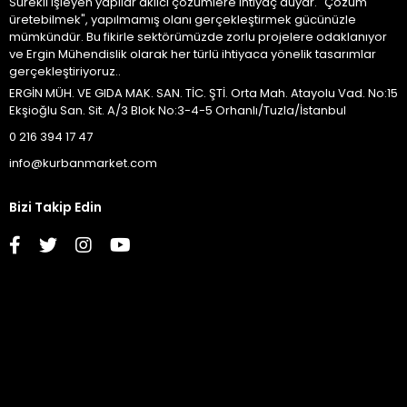
Sürekli işleyen yapılar akılcı çözümlere ihtiyaç duyar. "Çözüm
üretebilmek", yapılmamış olanı gerçekleştirmek gücünüzle
mümkündür. Bu fikirle sektörümüzde zorlu projelere odaklanıyor
ve Ergin Mühendislik olarak her türlü ihtiyaca yönelik tasarımlar
gerçekleştiriyoruz..
ERGİN MÜH. VE GIDA MAK. SAN. TİC. ŞTİ. Orta Mah. Atayolu Vad. No:15
Ekşioğlu San. Sit. A/3 Blok No:3-4-5 Orhanlı/Tuzla/İstanbul
0 216 394 17 47
info@kurbanmarket.com
Bizi Takip Edin
Kurumsal
İletişim
Kategoriler