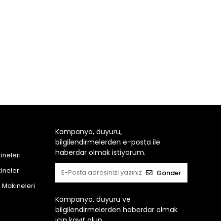
Kampanya, duyuru,
bilgilendirmelerden e-posta ile
haberdar olmak istiyorum.
neleri
ineler
Gönder
Makineleri
Kampanya, duyuru ve
bilgilendirmelerden haberdar olmak
için kayıt olun.