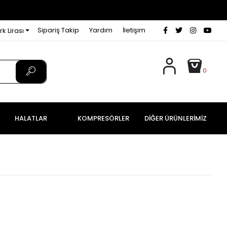
Sipariş Takip
Yardım
İletişim
rk Lirası
0
HALATLAR
KOMPRESÖRLER
DİĞER ÜRÜNLERİMİZ