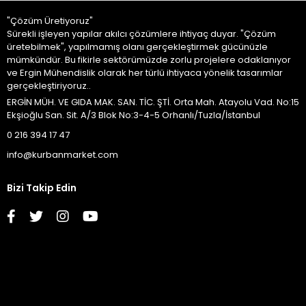
"Çözüm Üretiyoruz"
Sürekli işleyen yapılar akılcı çözümlere ihtiyaç duyar. "Çözüm
üretebilmek", yapılmamış olanı gerçekleştirmek gücünüzle
mümkündür. Bu fikirle sektörümüzde zorlu projelere odaklanıyor
ve Ergin Mühendislik olarak her türlü ihtiyaca yönelik tasarımlar
gerçekleştiriyoruz..
ERGİN MÜH. VE GIDA MAK. SAN. TİC. ŞTİ. Orta Mah. Atayolu Vad. No:15
Ekşioğlu San. Sit. A/3 Blok No:3-4-5 Orhanlı/Tuzla/İstanbul
0 216 394 17 47
info@kurbanmarket.com
Bizi Takip Edin
Kurumsal
İletişim