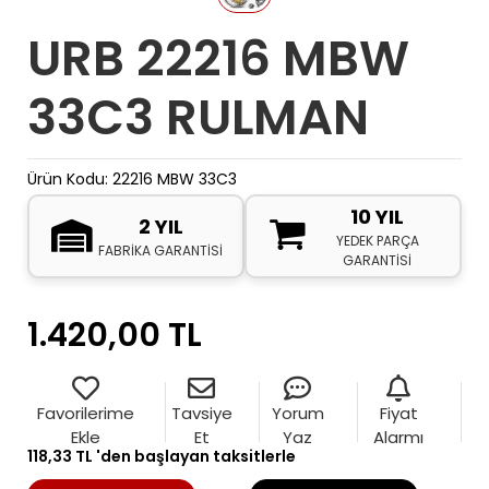
URB 22216 MBW
33C3 RULMAN
Ürün Kodu:
22216 MBW 33C3
10 YIL
2 YIL
YEDEK PARÇA
FABRİKA GARANTİSİ
GARANTİSİ
1.420,00 TL
Favorilerime
Tavsiye
Yorum
Fiyat
Ekle
Et
Yaz
Alarmı
118,33 TL 'den başlayan taksitlerle