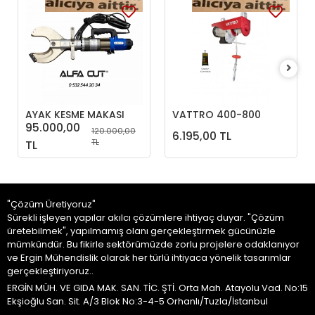
AYAK KESME MAKASI
VATTRO 400-800
95.000,00
ELEKTRİKLİ VİNÇ
120.000,00
6.195,00 TL
UZAKTAN KUMANDALI
TL
TL
"Çözüm Üretiyoruz"
Sürekli işleyen yapılar akılcı çözümlere ihtiyaç duyar. "Çözüm
üretebilmek", yapılmamış olanı gerçekleştirmek gücünüzle
mümkündür. Bu fikirle sektörümüzde zorlu projelere odaklanıyor
ve Ergin Mühendislik olarak her türlü ihtiyaca yönelik tasarımlar
gerçekleştiriyoruz..
ERGİN MÜH. VE GIDA MAK. SAN. TİC. ŞTİ. Orta Mah. Atayolu Vad. No:15
Ekşioğlu San. Sit. A/3 Blok No:3-4-5 Orhanlı/Tuzla/İstanbul